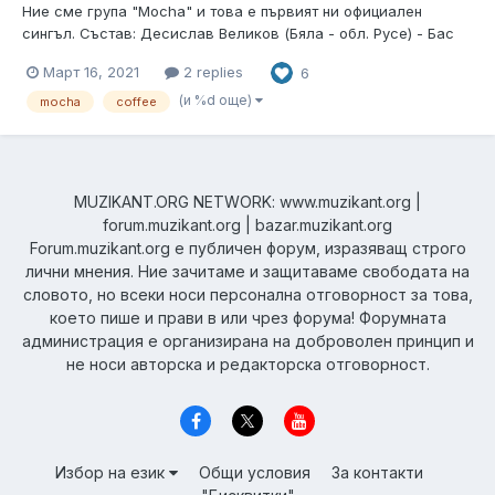
Ние сме група "Mocha" и това е първият ни официален
сингъл. Състав: Десислав Великов (Бяла - обл. Русе) - Бас
китара Добрин Добрев (Русе) - Саксофон, Пиано, Клавишни
Март 16, 2021
2 replies
6
Валентин Данев (Стара Загора) - Китара Автор на темата -
Десислав Великов...
(и %d още)
mocha
coffee
MUZIKANT.ORG NETWORK: www.muzikant.org |
forum.muzikant.org | bazar.muzikant.org
Forum.muzikant.org е публичен форум, изразяващ строго
лични мнения. Ние зачитаме и защитаваме свободата на
словото, но всеки носи персонална отговорност за това,
което пише и прави в или чрез форума! Форумната
администрация е организирана на доброволен принцип и
не носи авторска и редакторска отговорност.
Избор на език
Общи условия
За контакти