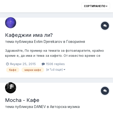
СОРТИРАНЕ ПО
Кафеджии има ли?
тема публикува
Evtim Djerekarov
в
Говорилня
Здравейте, По пример на темата за фотоапаратите, крайно
време е, да има и тема за кафето. От известно време се
ползваме с еспресо машинка, та да не ходя сънен от
Януари 25, 2015
1506 replies
кревата до магазина сутрин. По принцип често обичам
(и %d още)
Кафе
марки кафе
сутрешното кафе - нещо като ритуал е това. Предполагам, че
във форума има и много п...
Mocha - Кафе
тема публикува
DANEV
в
Авторска музика