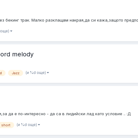
ез бекинг трак. Малко разклащам накрая,да си кажа,защото предпо
 още)
chord melody
(и %d още)
rd
Jazz
а да е по-интересно - да са в лидийски лад като условие .. :Д
(и %d още)
short