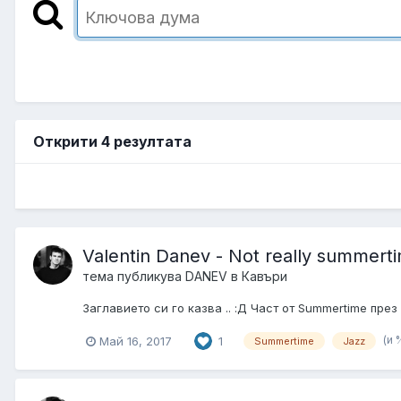
Открити 4 резултата
Valentin Danev - Not really summert
тема публикува
DANEV
в
Кавъри
Заглавието си го казва .. :Д Част от Summertime през 
(и
Май 16, 2017
1
Summertime
Jazz