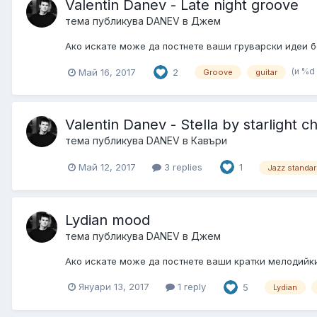
Valentin Danev - Late night groove
тема публикува
DANEV
в
Джем
Ако искате може да постнете ваши груварски идеи б
(и %d
Май 16, 2017
2
Groove
guitar
Valentin Danev - Stella by starlight 
тема публикува
DANEV
в
Кавъри
Май 12, 2017
3 replies
1
Jazz standa
Lydian mood
тема публикува
DANEV
в
Джем
Ако искате може да постнете ваши кратки мелодийки,з
Януари 13, 2017
1 reply
5
Lydian