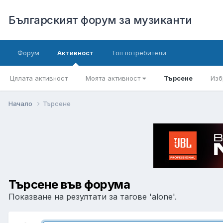
Българският форум за музиканти
Форум
Активност
Топ потребители
Цялата активност
Моята активност
Търсене
Изб
Начало
Търсене
Търсене във форума
Показване на резултати за тагове 'alone'.