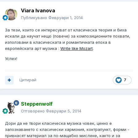
Viara Ivanova
Публикувано
Февруари 1, 2014
За тези, които се интересуват от класическа теория и биха
искали да научат нещо (повече) за композиционните похвати,
използвани в класическата и романтичната епоха в
европейската арт музика :
Write like Mozart
.
Успех!
Цитирай
7
Steppenwolf
Отговорено
Февруари 5, 2014
Дори да не твори класическа музика човек, ценно е
запознаването с класически хармония, контрапункт, форми -
привнасят материал за по-мащабно мислене, както и за