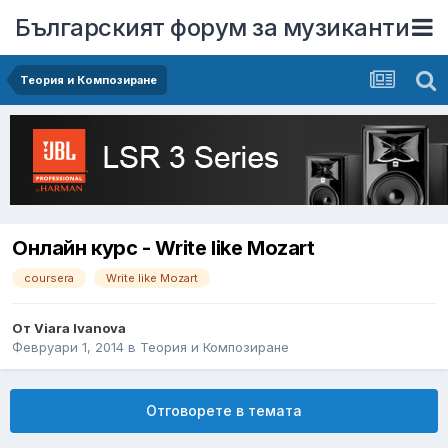
Българският форум за музиканти
Теория и Композиране
Онлайн курс - Write like Mozart
coursera
Write like Mozart
От
Viara Ivanova
Февруари 1, 2014
в
Теория и Композиране
Отговорете в темата