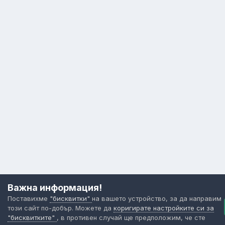
Важна информация!
Поставихме
"бисквитки"
на вашето устройство, за да направим
този сайт по-добър. Можете да
коригирате настройките си за
"бисквитките"
, в противен случай ще предположим, че сте