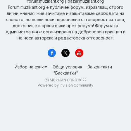
forum.muzikant.org | bazar.muzikant.org
Forum.muzikant.org е публичен форум, изразяващ строго
лични мнения. Ние зачитаме и защитаваме свободата на
словото, но всеки носи персонална отговорност за това,
което пише и прави в или чрез форума! Форумната
администрация е организирана на доброволен принцип и
не носи авторска и редакторска отговорност.
Избор на език
Общи условия
За контакти
"Бисквитки"
(c) MUZIKANT.ORG 2022
Powered by Invision Community