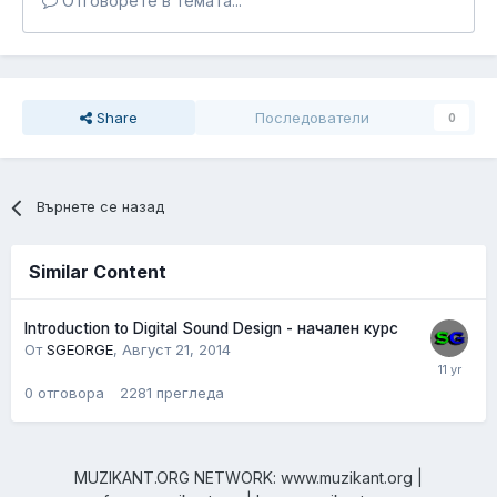
Отговорете в темата...
Share
Последователи
0
Върнете се назад
Similar Content
Introduction to Digital Sound Design - начален курс
От
SGEORGE
,
Август 21, 2014
0
отговора
2281
прегледа
MUZIKANT.ORG NETWORK: www.muzikant.org |