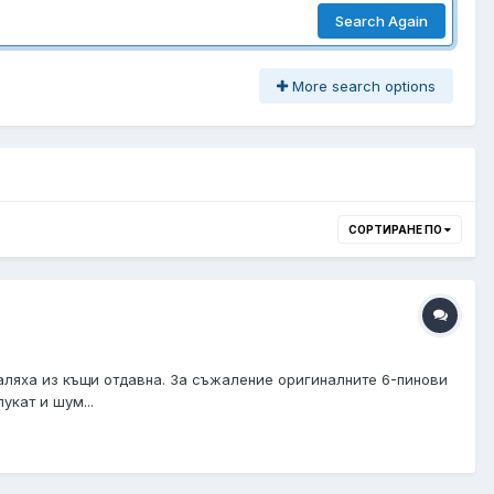
Search Again
More search options
СОРТИРАНЕ ПО
галяха из къщи отдавна. За съжаление оригиналните 6-пинови
укат и шум...