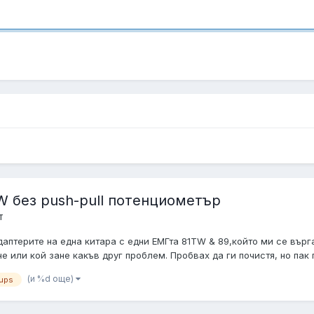
 без push-pull потенциометър
т
аптерите на една китара с едни ЕМГта 81TW & 89,който ми се вър
или кой зане какъв друг проблем. Пробвах да ги почистя, но пак п
(и %d още)
kups