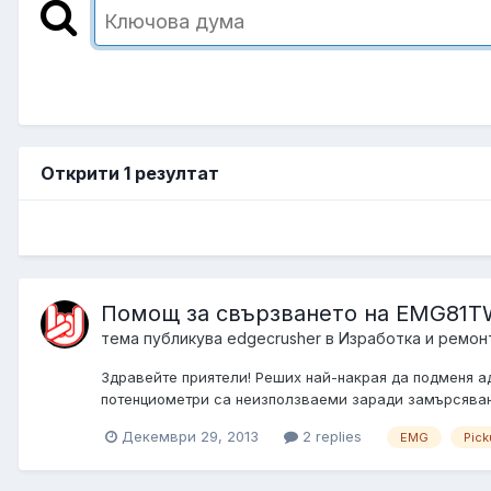
Открити 1 резултат
Помощ за свързването на EMG81TW
тема публикува
edgecrusher
в
Изработка и ремон
Здравейте приятели! Реших най-накрая да подменя ад
потенциометри са неизползваеми заради замърсяване 
Декември 29, 2013
2 replies
EMG
Pic