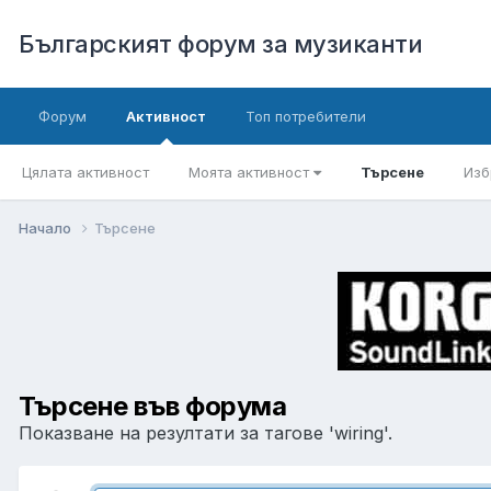
Българският форум за музиканти
Форум
Активност
Топ потребители
Цялата активност
Моята активност
Търсене
Изб
Начало
Търсене
Търсене във форума
Показване на резултати за тагове 'wiring'.