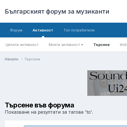
Българският форум за музиканти
Форум
Активност
Топ потребители
Цялата активност
Моята активност
Търсене
Изб
Начало
Търсене
Търсене във форума
Показване на резултати за тагове 'to'.