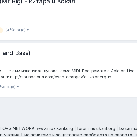
Mr Big) - китара и вокал
(и %d още)
m and Bass)
л. Не съм използвал лупове, само MIDI. Програмата е Ableton Live.
ud: http://soundcloud.com/asen-georgiev/dj-zoidberg-in...
 %d още)
ORG NETWORK: www.muzikant.org | forum.muzikant.org | bazar.mu
ни мнения. Ние зачитаме и защитаваме свободата на словото, 