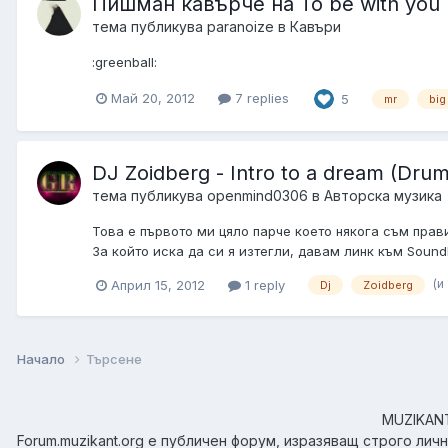
Пишман кавърче на To be with you (
тема публикува
paranoize
в
Кавъри
:greenball:
Май 20, 2012
7 replies
5
mr
big
DJ Zoidberg - Intro to a dream (Dru
тема публикува
openmind0306
в
Авторска музика
Това е първото ми цяло парче което някога съм прави
За който иска да си я изтегли, давам линк към Soundlo
(и
Април 15, 2012
1 reply
Dj
Zoidberg
Начало
Търсене
MUZIKANT.
Forum.muzikant.org е публичен форум, изразяващ строго лич