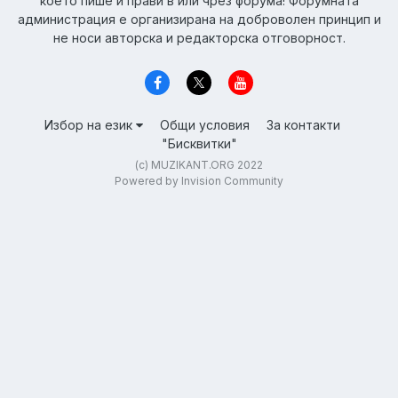
което пише и прави в или чрез форума! Форумната
администрация е организирана на доброволен принцип и
не носи авторска и редакторска отговорност.
Избор на език
Общи условия
За контакти
"Бисквитки"
(c) MUZIKANT.ORG 2022
Powered by Invision Community