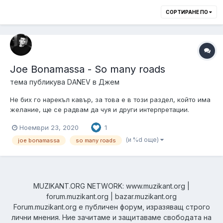
СОРТИРАНЕ ПО
Joe Bonamassa - So many roads
тема публикува
DANEV
в
Джем
Не бих го нарекъл кавър, за това е в този раздел, който има
желание, ще се радвам да чуя и други интерпретации.
Ноември 23, 2020
1
(и %d още)
joe bonamassa
so many roads
MUZIKANT.ORG NETWORK: www.muzikant.org |
forum.muzikant.org | bazar.muzikant.org
Forum.muzikant.org е публичен форум, изразяващ строго
лични мнения. Ние зачитаме и защитаваме свободата на