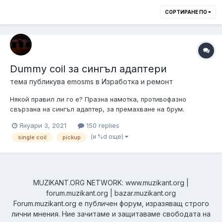
СОРТИРАНЕ ПО
Dummy coil за сингъл адаптери
тема публикува
emosms
в
Изработка и ремонт
Някой правил ли го е? Празна намотка, противофазно
свързана на сингъл адаптер, за премахване на брум.
Вариант - последователно свързване. Само че не с бобина
Януари 3, 2021
150 replies
от друг адаптер, а по-голяма, с възможно по-дебела жица. С
(и %d още)
single coil
pickup
приблизително същата индуктивност (бр. навивки), за да
прихване същото ни...
MUZIKANT.ORG NETWORK: www.muzikant.org |
forum.muzikant.org | bazar.muzikant.org
Forum.muzikant.org е публичен форум, изразяващ строго
лични мнения. Ние зачитаме и защитаваме свободата на