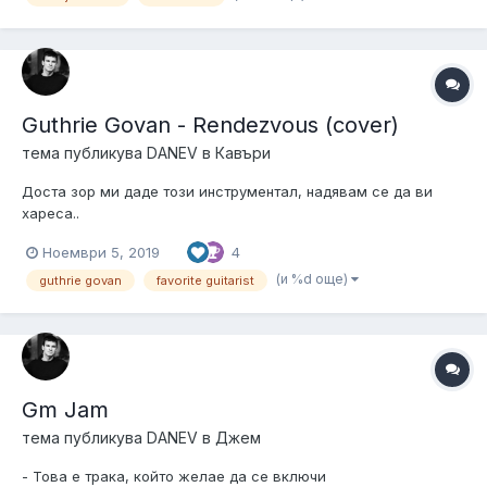
Guthrie Govan - Rendezvous (cover)
тема публикува
DANEV
в
Кавъри
Доста зор ми даде този инструментал, надявам се да ви
хареса..
Ноември 5, 2019
4
(и %d още)
guthrie govan
favorite guitarist
Gm Jam
тема публикува
DANEV
в
Джем
- Това е трака, който желае да се включи