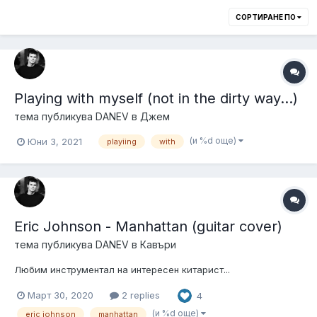
СОРТИРАНЕ ПО
Playing with myself (not in the dirty way...)
тема публикува
DANEV
в
Джем
(и %d още)
Юни 3, 2021
playiing
with
Eric Johnson - Manhattan (guitar cover)
тема публикува
DANEV
в
Кавъри
Любим инструментал на интересен китарист...
Март 30, 2020
2 replies
4
(и %d още)
eric johnson
manhattan