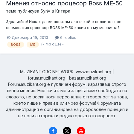
Мнения относно процесор Boss ME-50
тема публикува
SynV
в
Китара
Здравейте! Исках да ви попитам ако някой е ползвал горе
споменатия процесор BOSS ME-50 какви са му мненията?
Търсех подобна тема обаче няма или ако има се извинявам,
Декември 19, 2013
6 replies
че не съм я видял. Та да това е ако някой има някакви
(и %d още)
BOSS
ME
впечатления моля нека ги сподели и благодаря
MUZIKANT.ORG NETWORK: www.muzikant.org |
forum.muzikant.org | bazar.muzikant.org
Forum.muzikant.org е публичен форум, изразяващ строго
лични мнения. Ние зачитаме и защитаваме свободата на
словото, но всеки носи персонална отговорност за това,
което пише и прави в или чрез форума! Форумната
администрация е организирана на доброволен принцип и
не носи авторска и редакторска отговорност.