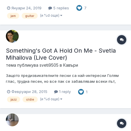
Януари 24, 2019
5 replies
7
(и %d още)
jam
guitar
Something's Got A Hold On Me - Svetla
Mihailova (Live Cover)
тема публикува
sveti9505
в
Кавъри
Защото предизвикателните песни са най-интересни Голям
глас, трудна песен, но все пак се забавлявам всеки път,
когато я изпълнявам. Кавърът не е нов, но не съм го
Февруари 28, 2015
1 reply
1
споделяла тук. Ще се радвам да чуя какво мислите
http://vbox7.com/play:de84b3936e
(и %d още)
jazz
oldie