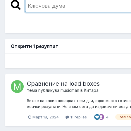
Открити 1 резултат
Сравнение на load boxes
тема публикува
musicman
в
Китара
Вижте на какво попаднах тези дни, едно много готино
всички резултати. Не знам сега да издавам ли резулт
Март 18, 2024
11 replies
4
load bo