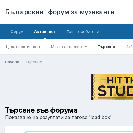
Българският форум за музиканти
Форум
Активност
Топ потребители
Цялата активност
Моята активност
Търсене
Изб
Начало
Търсене
Търсене във форума
Показване на резултати за тагове 'load box'.