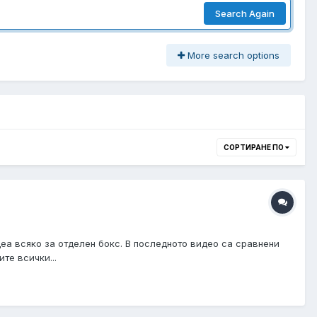
Search Again
More search options
СОРТИРАНЕ ПО
деа всяко за отделен бокс. В последното видео са сравнени
те всички...