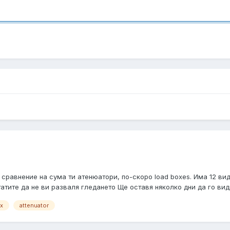
 сравнение на сума ти атенюатори, по-скоро load boxes. Има 12 ви
атите да не ви разваля гледането Ще оставя няколко дни да го види
x
attenuator