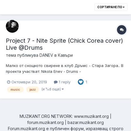
СОРТИРАНЕ ПО
Project 7 - Nite Sprite (Chick Corea cover)
Live @Drums
тема публикува
DANEV
в
Кавъри
Малко от снощното свирене в клуб Дръмс - Стара Загора.. В
проекта участват: Nikola Enev - Drums -
https://www.facebook.com/nikola.enev.1Pavel Tzonev - Keyboard
Октомври 20, 2019
1 reply
1
- https://www.facebook.com/petkov.pavelValentin Danev - Guitar
- https://www.facebook.com/valentin.g.danevStanislav
(и %d още)
music
jazz
Georgiev...
MUZIKANT.ORG NETWORK: www.muzikant.org |
forum.muzikant.org | bazar.muzikant.org
Forum.muzikant.org е публичен форум, изразяващ строго