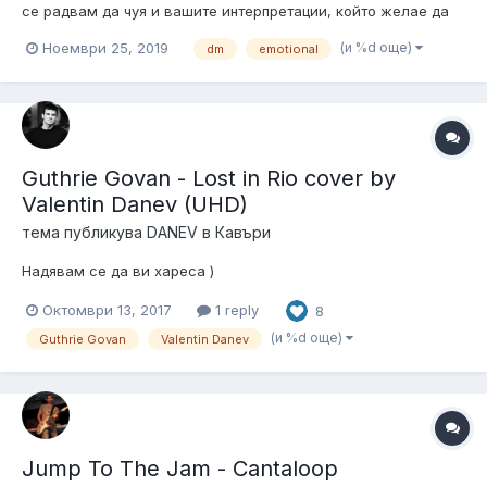
се радвам да чуя и вашите интерпретации, който желае да
се включи, поствам и трака.
(и %d още)
Ноември 25, 2019
dm
emotional
Guthrie Govan - Lost in Rio cover by
Valentin Danev (UHD)
тема публикува
DANEV
в
Кавъри
Надявам се да ви хареса )
Октомври 13, 2017
1 reply
8
(и %d още)
Guthrie Govan
Valentin Danev
Jump To The Jam - Cantaloop