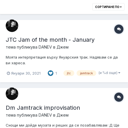
СОРТИРАНЕ ПО
JTC Jam of the month - January
тема публикува
DANEV
в
Джем
Моята интерпретация върху Януарския трак. Надявам се да
ви хареса.
(и %d още)
Януари 30, 2021
1
jtc
jamtrack
Dm Jamtrack improvisation
тема публикува
DANEV
в
Джем
Снощи ми дойде музата и реших да се позабавлявам :Д Ще