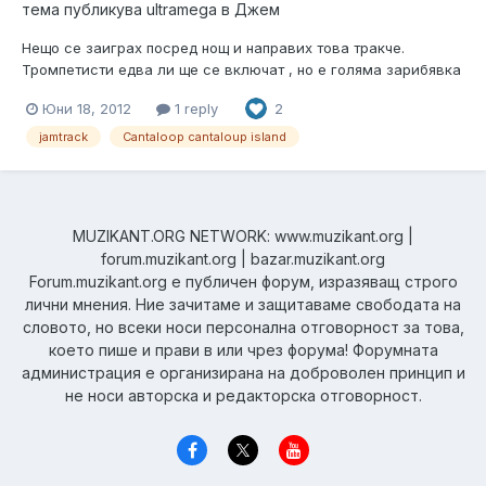
тема публикува
ultramega
в
Джем
Нещо се заиграх посред нощ и направих това тракче.
Тромпетисти едва ли ще се включат , но е голяма зарибявка
, стана късно и моя джем друг път Ако има и хип хопъри ще
Юни 18, 2012
1 reply
2
се изкефя http://soundcloud.com/user9552137/jumptothejam-
cantaloop
jamtrack
Cantaloop cantaloup island
MUZIKANT.ORG NETWORK: www.muzikant.org |
forum.muzikant.org | bazar.muzikant.org
Forum.muzikant.org е публичен форум, изразяващ строго
лични мнения. Ние зачитаме и защитаваме свободата на
словото, но всеки носи персонална отговорност за това,
което пише и прави в или чрез форума! Форумната
администрация е организирана на доброволен принцип и
не носи авторска и редакторска отговорност.