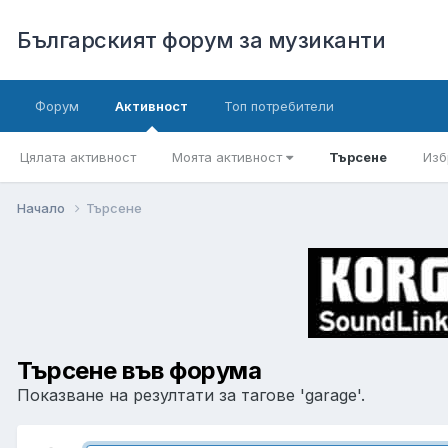
Българският форум за музиканти
Форум
Активност
Топ потребители
Цялата активност
Моята активност
Търсене
Изб
Начало
Търсене
Търсене във форума
Показване на резултати за тагове 'garage'.