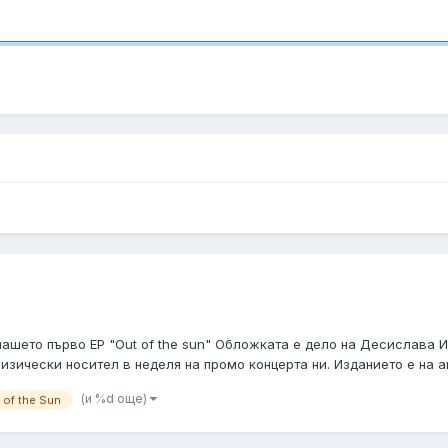
ашето първо EP "Out of the sun" Обложката е дело на Десислава И
изически носител в неделя на промо концерта ни. Изданието е на ам
(и %d още)
 of the Sun