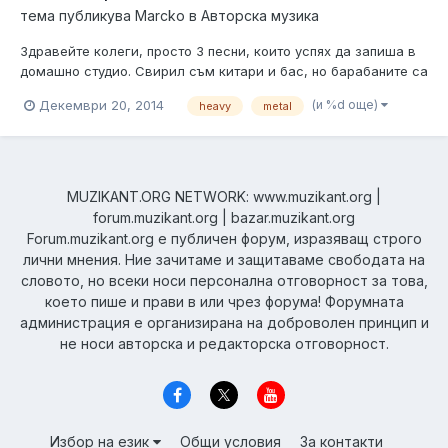
тема публикува
Marcko
в
Авторска музика
Здравейте колеги, просто 3 песни, които успях да запиша в
домашно студио. Свирил съм китари и бас, но барабаните са
на програма, което си личи много. Също така нямаше кой в
(и %d още)
Декември 20, 2014
heavy
metal
момента да запише вокали, а и текстовете не бяха готови,
затова и песните са просто инструментали.
https://soundcloud.com/ton...
MUZIKANT.ORG NETWORK: www.muzikant.org |
forum.muzikant.org | bazar.muzikant.org
Forum.muzikant.org е публичен форум, изразяващ строго
лични мнения. Ние зачитаме и защитаваме свободата на
словото, но всеки носи персонална отговорност за това,
което пише и прави в или чрез форума! Форумната
администрация е организирана на доброволен принцип и
не носи авторска и редакторска отговорност.
Избор на език
Общи условия
За контакти