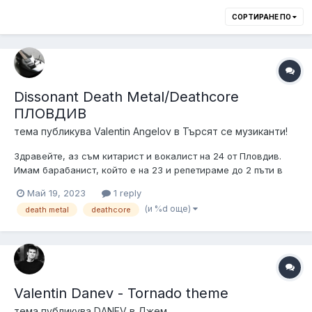
СОРТИРАНЕ ПО
Dissonant Death Metal/Deathcore
ПЛОВДИВ
тема публикува
Valentin Angelov
в
Търсят се музиканти!
Здравейте, аз съм китарист и вокалист на 24 от Пловдив.
Имам барабанист, който е на 23 и репетираме до 2 пъти в
седмицата. Имаме на разположение добра репетиционна.
Май 19, 2023
1 reply
Търсим Басист, също и допълнителна Китара. Плюс е ако
(и %d още)
death metal
deathcore
можете Growl/scream/чисти вокали за бек вокал. Идеята е
писан...
Valentin Danev - Tornado theme
тема публикува
DANEV
в
Джем