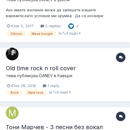
Ако имате желание може да запишете вашите
варианти,като условие ми хрумва : Да се изсвири
това,което ви хрумва като си помислете за торнадо,буря
Юни 5, 2017
5 replies
3
или друго природно бедствие .. :Д
(и %d още)
Gibson
Mesa boogie
Old time rock n roll cover
тема публикува
DANEV
в
Кавъри
Юни 28, 2016
1 reply
(и %d още)
Rock
Hard rock
Тони Марчев - 3 песни без вокал