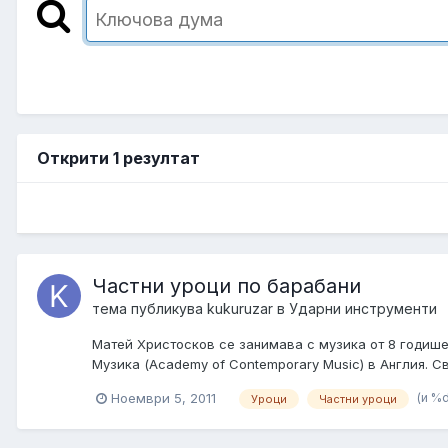
Открити 1 резултат
Частни уроци по барабани
тема публикува
kukuruzar
в
Ударни инструменти
Матей Христосков се занимава с музика от 8 годиш
Музика (Academy of Contemporary Music) в Англия. Св
(и %
Ноември 5, 2011
Уроци
Частни уроци