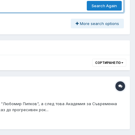
Search Again
More search options
СОРТИРАНЕ ПО
е "Любомир Пипков", а след това Академия за Съвременна
аз до прогресивен рок...