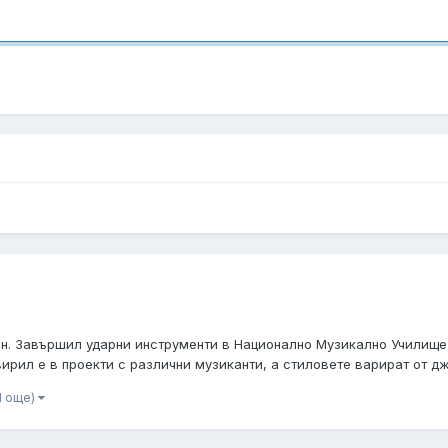
ен. Завършил ударни инструменти в Национално Музикално Училищ
ирил е в проекти с различни музиканти, а стиловете варират от дж
d още)