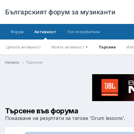
Българският форум за музиканти
Форум
Активност
Топ потребители
Цялата активност
Моята активност
Търсене
Изб
Начало
Търсене
Търсене във форума
Показване на резултати за тагове 'Drum lessons'.