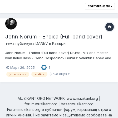
СОРТИРАНЕ ПО
John Norum - Endica (Full band cover)
тема публикува
DANEV
в
Кавъри
John Norum - Endica (Full band cover) Drums, Mix and master -
Ivan Kolev Bass - Geno Gospodinov Guitars: Valentin Danev Ако
ви харесва съдържанието на YouTube канала ми, ще се
Март 29, 2025
3
радвам да се абонирате. Китарите са записвани с: Mesa
Boogie Lonestar Special озвучено съ...
(и %d още)
john norum
endica
MUZIKANT.ORG NETWORK: www.muzikant.org |
forum.muzikant.org | bazar.muzikant.org
Forum.muzikant.org е публичен форум, изразяващ строго
лични мнения. Ние зачитаме и защитаваме свободата на