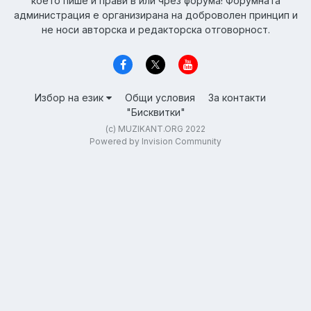
което пише и прави в или чрез форума! Форумната
администрация е организирана на доброволен принцип и
не носи авторска и редакторска отговорност.
Избор на език
Общи условия
За контакти
"Бисквитки"
(c) MUZIKANT.ORG 2022
Powered by Invision Community