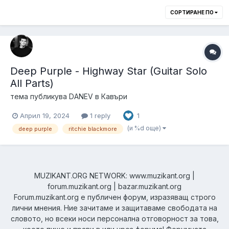
СОРТИРАНЕ ПО
Deep Purple - Highway Star (Guitar Solo
All Parts)
тема публикува
DANEV
в
Кавъри
Април 19, 2024
1 reply
1
(и %d още)
deep purple
ritchie blackmore
MUZIKANT.ORG NETWORK: www.muzikant.org |
forum.muzikant.org | bazar.muzikant.org
Forum.muzikant.org е публичен форум, изразяващ строго
лични мнения. Ние зачитаме и защитаваме свободата на
словото, но всеки носи персонална отговорност за това,