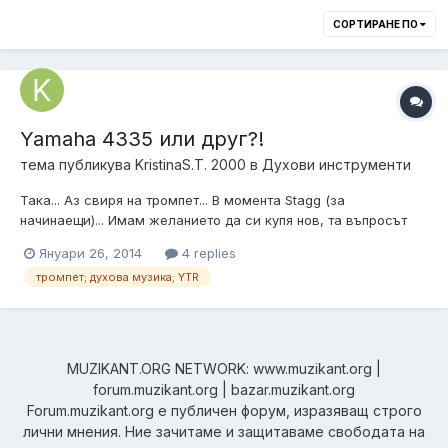
СОРТИРАНЕ ПО
Yamaha 4335 или друг?!
тема публикува
KristinaS.T. 2000
в
Духови инструменти
Така... Аз свиря на тромпет... В момента Stagg (за
начинаещи)... Имам желанието да си купя нов, та въпросът
ми е какво е нивото на Yamaha 4335, т.е. за какви музиканти
Януари 26, 2014
4 replies
е /начинаещи ли/?
тромпет; духова музика; YTR
MUZIKANT.ORG NETWORK: www.muzikant.org |
forum.muzikant.org | bazar.muzikant.org
Forum.muzikant.org е публичен форум, изразяващ строго
лични мнения. Ние зачитаме и защитаваме свободата на