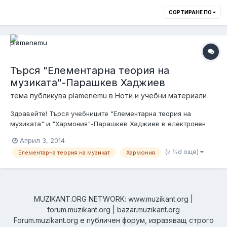
СОРТИРАНЕ ПО
Търся "Елементарна теория на
музиката"-Парашкев Хаджиев
тема публикува
plamenemu
в
Ноти и учебни материали
Здравейте! Търся учебниците "Елементарна теория на
музиката" и "Хармония"-Парашкев Хаджиев в електронен
вариант. Някой може ли да ми каже от къде да си ги изтегля
Април 3, 2014
или да ми ги прати? Пощата ми е plamenemu@gmail.com
(и %d още)
Елементарна теория на музикат
Хармония
Благодаря предварително!
MUZIKANT.ORG NETWORK: www.muzikant.org |
forum.muzikant.org | bazar.muzikant.org
Forum.muzikant.org е публичен форум, изразяващ строго