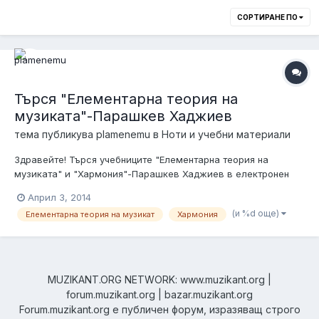
СОРТИРАНЕ ПО
Търся "Елементарна теория на
музиката"-Парашкев Хаджиев
тема публикува
plamenemu
в
Ноти и учебни материали
Здравейте! Търся учебниците "Елементарна теория на
музиката" и "Хармония"-Парашкев Хаджиев в електронен
вариант. Някой може ли да ми каже от къде да си ги изтегля
Април 3, 2014
или да ми ги прати? Пощата ми е plamenemu@gmail.com
(и %d още)
Елементарна теория на музикат
Хармония
Благодаря предварително!
MUZIKANT.ORG NETWORK: www.muzikant.org |
forum.muzikant.org | bazar.muzikant.org
Forum.muzikant.org е публичен форум, изразяващ строго