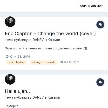
СОРТИРАНЕ ПО
Eric Clapton - Change the world (cover)
тема публикува
DANEV
в
Кавъри
Първи опити в пеенето.. (поне споделени онлайн :Д)
Юли 23, 2019
(и %d още)
eric clapton
change the world
Hallelujah..
тема публикува
DANEV
в
Кавъри
Камерно..