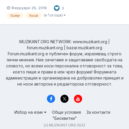
Февруари 26, 2018
3
(и %d още)
Guitar
Vocal
MUZIKANT.ORG NETWORK: www.muzikant.org |
forum.muzikant.org | bazar.muzikant.org
Forum.muzikant.org е публичен форум, изразяващ строго
лични мнения. Ние зачитаме и защитаваме свободата на
словото, но всеки носи персонална отговорност за това,
което пише и прави в или чрез форума! Форумната
администрация е организирана на доброволен принцип и
не носи авторска и редакторска отговорност.
Избор на език
Общи условия
За контакти
"Бисквитки"
(c) MUZIKANT.ORG 2022