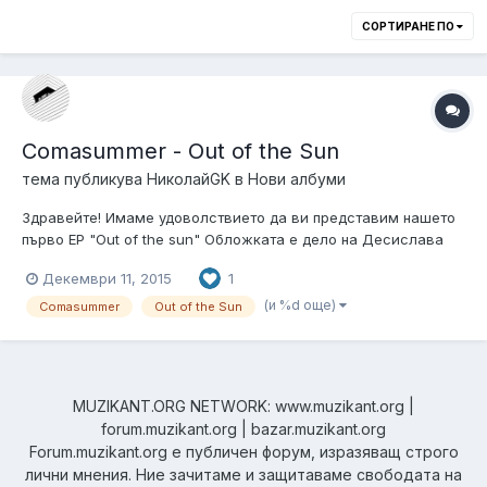
СОРТИРАНЕ ПО
Comasummer - Out of the Sun
тема публикува
НиколайGK
в
Нови албуми
Здравейте! Имаме удоволствието да ви представим нашето
първо EP "Out of the sun" Обложката е дело на Десислава
Иванова и Емануела Беловарски. Цялото EP може да се чуе
Декември 11, 2015
1
и закупи в дигитален формат от Bandcamp, както и на
физически носител в неделя на промо концерта ни.
(и %d още)
Comasummer
Out of the Sun
Изданието е на амери...
MUZIKANT.ORG NETWORK: www.muzikant.org |
forum.muzikant.org | bazar.muzikant.org
Forum.muzikant.org е публичен форум, изразяващ строго
лични мнения. Ние зачитаме и защитаваме свободата на