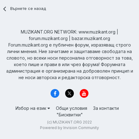
Върнете се назад
MUZIKANT.ORG NETWORK: www.muzikant.org |
forum.muzikant.org | bazar.muzikant.org
Forum.muzikant.org е публичен форум, изразяващ строго
лични мнения. Ние зачитаме и защитаваме свободата на
словото, но всеки носи персонална отговорност за това,
което пише и прави в или чрез форума! Форумната
администрация е организирана на доброволен принцип и
не носи авторска и редакторска отговорност.
Избор на език
Общи условия
За контакти
"Бисквитки"
(c) MUZIKANT.ORG 2022
Powered by Invision Community