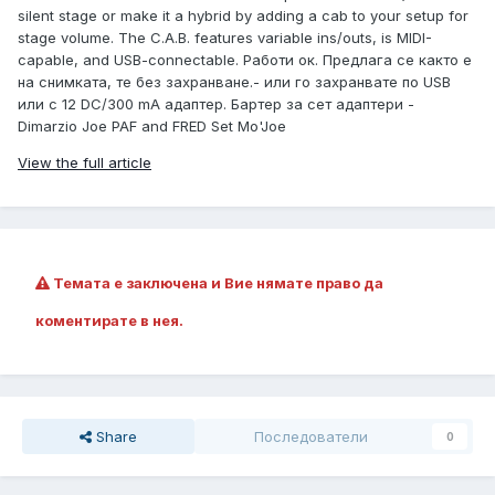
silent stage or make it a hybrid by adding a cab to your setup for
stage volume. The C.A.B. features variable ins/outs, is MIDI-
capable, and USB-connectable. Работи ок. Предлага се както е
на снимката, те без захранване.- или го захранвате по USB
или с 12 DC/300 mA адаптер. Бартер за сет адаптери -
Dimarzio Joe PAF and FRED Set Mo'Joe
View the full article
Темата е заключена и Вие нямате право да
коментирате в нея.
Share
Последователи
0