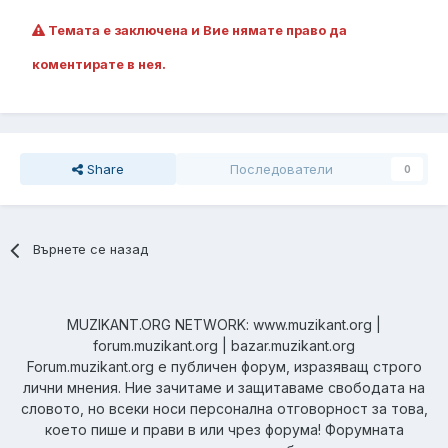
Темата е заключена и Вие нямате право да
коментирате в нея.
Share
Последователи
0
Върнете се назад
MUZIKANT.ORG NETWORK: www.muzikant.org |
forum.muzikant.org | bazar.muzikant.org
Forum.muzikant.org е публичен форум, изразяващ строго
лични мнения. Ние зачитаме и защитаваме свободата на
словото, но всеки носи персонална отговорност за това,
което пише и прави в или чрез форума! Форумната