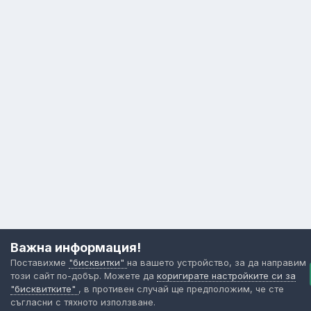
Важна информация!
Поставихме
"бисквитки"
на вашето устройство, за да направим
този сайт по-добър. Можете да
коригирате настройките си за
"бисквитките"
, в противен случай ще предположим, че сте
съгласни с тяхното използване.