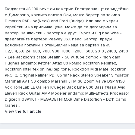
Бюджетен JS 100 вече си намерих. Евентуално ще го ъпдейтна
с Димарзио, каквито ползва Сач, може бартер за такива
Dimarzio PAF Joe(Neck) and Fred (Bridge). Или ако е черен
корейски и на прилична цена, може да се договирим за
бартер. За японски - бартера е друг. Търся и Big bad wha -
предлагайте бартери Peavey JSX head. Бартер, преди
всякакви покупки. Потенциални неща за бартер за JS
1,2,3,4,5,6,24, 600, 700, 900, 1000, 1200, 1600, 2010 ,2400, 2450
- Lee Jackson's crate Stealth - 50 w. tube combo - high gain
Hughes andamp; Kettner Attax 80 комбо Rocktron Replifex,
Rocktron Intellifex online,Replitone, Rocktron Midi Mate Rocktron
PRO-Q, Original Palmer PDI-05 19" Rack Stereo Speaker Simulator
Marshall AVT 50 combo Marshall JTM 30 Zoom Valve DSP 9150
Vox ToneLab LE Gallien Krueger Back Line 600 Bass глава Avid
Eleven Rack Guitar AMP Modeler andamp; Multi-Effects Processor
Digitech GSP1101 - MEGADETH! MXR Dime Distortion - DD11 camo
Ibanez...
View the full article