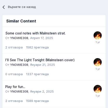
Върнете се назад
Similar Content
Some cool notes with Malmsteen strat.
От
YNGWIE308
,
Април 17, 2025
2
отговора
1582
прегледа
I'll See The Light Tonight (Malmsteen cover)
От
YNGWIE308
,
Януари 21, 2025
0
отговора
1337
прегледа
Play for fun...
От
YNGWIE308
,
Януари 2, 2025
2
отговора
1589
прегледа