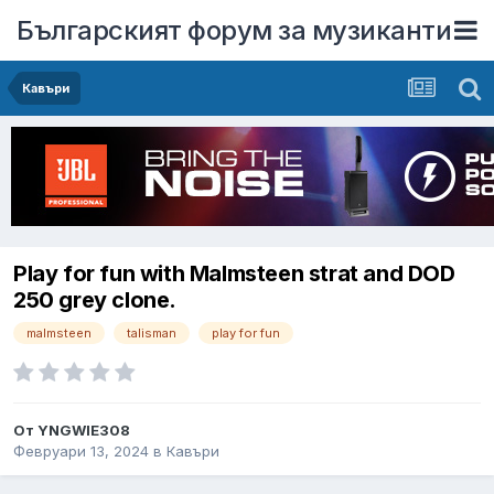
Българският форум за музиканти
Кавъри
Play for fun with Malmsteen strat and DOD
250 grеy clone.
malmsteen
talisman
play for fun
От
YNGWIE308
Февруари 13, 2024
в
Кавъри