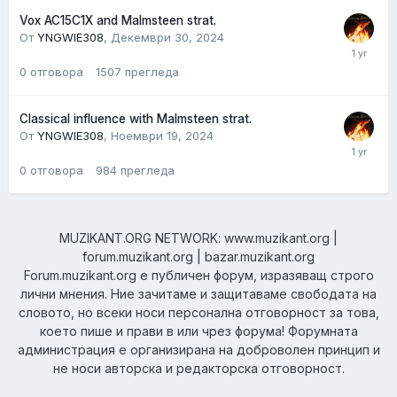
Vox AC15C1X and Malmsteen strat.
От
YNGWIE308
,
Декември 30, 2024
0
отговора
1507
прегледа
Classical influence with Malmsteen strat.
От
YNGWIE308
,
Ноември 19, 2024
0
отговора
984
прегледа
MUZIKANT.ORG NETWORK: www.muzikant.org |
forum.muzikant.org | bazar.muzikant.org
Forum.muzikant.org е публичен форум, изразяващ строго
лични мнения. Ние зачитаме и защитаваме свободата на
словото, но всеки носи персонална отговорност за това,
което пише и прави в или чрез форума! Форумната
администрация е организирана на доброволен принцип и
не носи авторска и редакторска отговорност.