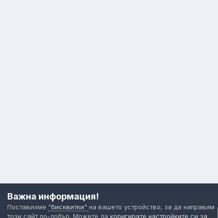
Важна информация!
Поставихме
"бисквитки"
на вашето устройство, за да направим
този сайт по-добър. Можете да
коригирате настройките си за