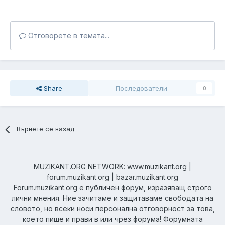
Отговорете в темата...
Share
Последователи
0
Върнете се назад
MUZIKANT.ORG NETWORK: www.muzikant.org |
forum.muzikant.org | bazar.muzikant.org
Forum.muzikant.org е публичен форум, изразяващ строго
лични мнения. Ние зачитаме и защитаваме свободата на
словото, но всеки носи персонална отговорност за това,
което пише и прави в или чрез форума! Форумната