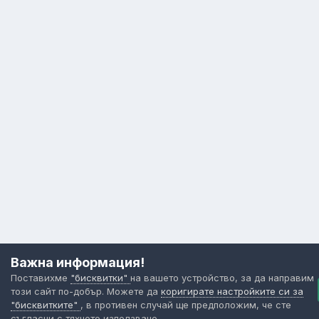
Важна информация!
Поставихме
"бисквитки"
на вашето устройство, за да направим
този сайт по-добър. Можете да
коригирате настройките си за
"бисквитките"
, в противен случай ще предположим, че сте
съгласни с тяхното използване.