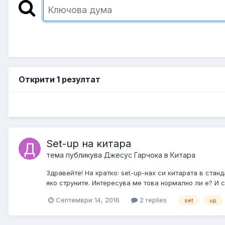
Открити 1 резултат
Set-up на китара
тема публикува
Джесус Гарчока
в
Китара
Здравейте! На кратко: set-up-нах си китарата в стан
яко струните. Интересува ме това нормално ли е? И съ
Септември 14, 2016
2 replies
set
up