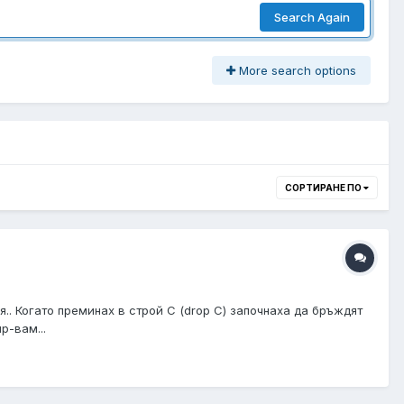
Search Again
More search options
СОРТИРАНЕ ПО
я.. Когато преминах в строй C (drop C) започнаха да бръждят
p-вам...