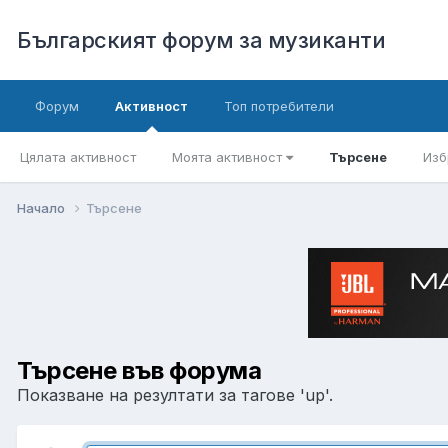
Българският форум за музиканти
Форум
Активност
Топ потребители
Цялата активност
Моята активност
Търсене
Изб
Начало
Търсене
Търсене във форума
Показване на резултати за тагове 'up'.