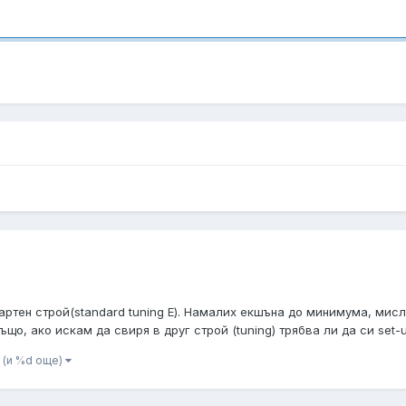
дартен строй(standard tuning E). Намалих екшъна до минимума, мисл
що, ако искам да свиря в друг строй (tuning) трябва ли да си set-u
(и %d още)