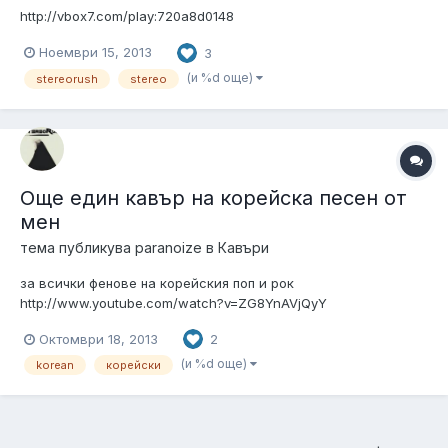
http://vbox7.com/play:720a8d0148
Ноември 15, 2013
3
(и %d още)
stereorush
stereo
Още един кавър на корейска песен от
мен
тема публикува
paranoize
в
Кавъри
за всички фенове на корейския поп и рок
http://www.youtube.com/watch?v=ZG8YnAVjQyY
Октомври 18, 2013
2
(и %d още)
korean
корейски