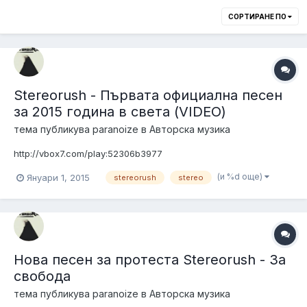
СОРТИРАНЕ ПО
Stereorush - Първата официална песен
за 2015 година в света (VIDEO)
тема публикува
paranoize
в
Авторска музика
http://vbox7.com/play:52306b3977
(и %d още)
Януари 1, 2015
stereorush
stereo
Нова песен за протеста Stereorush - За
свобода
тема публикува
paranoize
в
Авторска музика