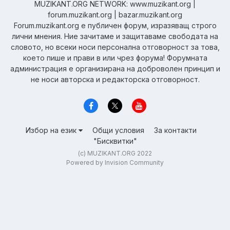
MUZIKANT.ORG NETWORK: www.muzikant.org |
forum.muzikant.org | bazar.muzikant.org
Forum.muzikant.org е публичен форум, изразяващ строго
лични мнения. Ние зачитаме и защитаваме свободата на
словото, но всеки носи персонална отговорност за това,
което пише и прави в или чрез форума! Форумната
администрация е организирана на доброволен принцип и
не носи авторска и редакторска отговорност.
Избор на език
Общи условия
За контакти
"Бисквитки"
(c) MUZIKANT.ORG 2022
Powered by Invision Community