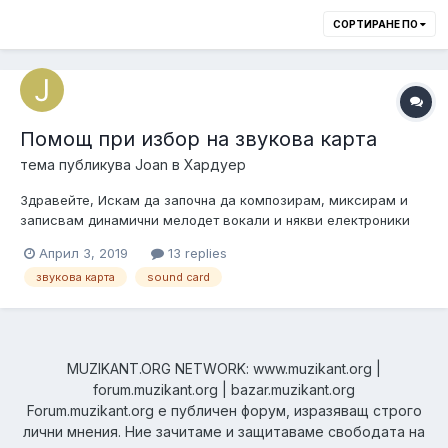
СОРТИРАНЕ ПО
Помощ при избор на звукова карта
тема публикува
Joan
в
Хардуер
Здравейте, Искам да започна да композирам, миксирам и
записвам динамични мелодет вокали и някви електроники
като trance, индъстриъл, синтпоп, даркуейв, прочие.
Април 3, 2019
13 replies
Накратко искам да започна да правя музика. Съвартиранта
звукова карта
sound card
ми разрешава да му ползвам част от техниката, която
включва: мониторни колони, един...
MUZIKANT.ORG NETWORK: www.muzikant.org |
forum.muzikant.org | bazar.muzikant.org
Forum.muzikant.org е публичен форум, изразяващ строго
лични мнения. Ние зачитаме и защитаваме свободата на