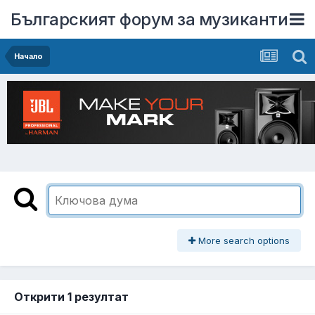
Българският форум за музиканти
Начало
More search options
Открити 1 резултат