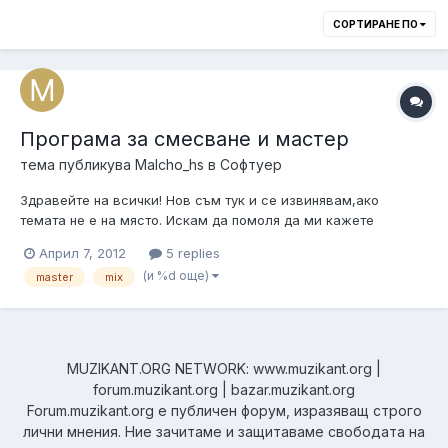
СОРТИРАНЕ ПО
Програма за смесване и мастер
тема публикува
Malcho_hs
в
Софтуер
Здравейте на всички! Нов съм тук и се извинявам,ако
темата не е на място. Искам да помоля да ми кажете
програми за смесване и мастеринг, не за правене на
Април 7, 2012
5 replies
миксове от песни,а за финализиране на музикален продукт.
(и %d още)
master
mix
Утре отивам в студио,за да запиша няколко песни,и няма да
плащам за мастеринг и смесване...
MUZIKANT.ORG NETWORK: www.muzikant.org |
forum.muzikant.org | bazar.muzikant.org
Forum.muzikant.org е публичен форум, изразяващ строго
лични мнения. Ние зачитаме и защитаваме свободата на