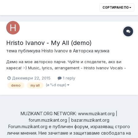
СОРТИРАНЕ ПО
Hristo Ivanov - My All (demo)
тема публикува
Hristo Ivanov
в
Авторска музика
Демо на мое авторско парче. Чуйте и споделете, ако ви
хареса! :-) Music, lyrics, arrangement - Hristo Ivanov Vocals -
Hristo Ivanov Keys - Iavor Pachovski Mix/master - Serafim
Декември 22, 2015
1 reply
Bidenev Recorded at studio "Balkandji", Sofia, Bulgaria
(и %d още)
demo
my all
MUZIKANT.ORG NETWORK: www.muzikant.org |
forum.muzikant.org | bazar.muzikant.org
Forum.muzikant.org е публичен форум, изразяващ строго
лични мнения. Ние зачитаме и защитаваме свободата на