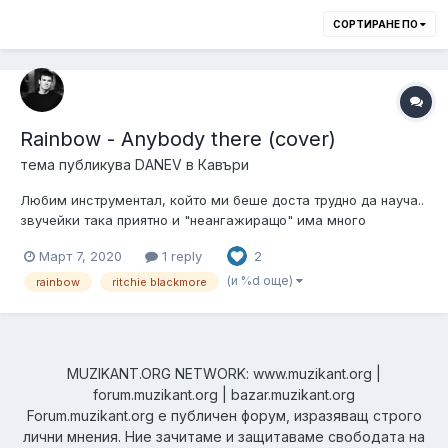
СОРТИРАНЕ ПО
Rainbow - Anybody there (cover)
тема публикува
DANEV
в
Кавъри
Любим инструментал, който ми беше доста трудно да науча..
звучейки така приятно и "неангажиращо" има много
тънкости.. Надявам се да ви хареса.
Март 7, 2020
1 reply
2
(и %d още)
rainbow
ritchie blackmore
MUZIKANT.ORG NETWORK: www.muzikant.org |
forum.muzikant.org | bazar.muzikant.org
Forum.muzikant.org е публичен форум, изразяващ строго
лични мнения. Ние зачитаме и защитаваме свободата на