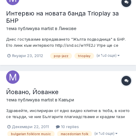
Интервю на новата банда Trioplay за
БНР
тема публикува
martist
в
Линкове
Днес гостувахме впредаването "Жълта подводница" в БНР.
Ето линк към интервюто http://snd.sc/wYFE2J Утре ще се
представим за първи път на живо пред публика утре на
(и %d още)
Януари 23, 2012
pop-jazz
trioplay
24.01.12 в клуб Студио 5 (София) Вх. А3 от 19:00ч.
Заповядайте!!! Очакваме ви!!!
http://www.facebook.com/trioplayband тук м...
Йовано, Йованке
тема публикува
martist
в
Кавъри
Здравейте, инспириран от едно видео клипче в тюба, в което
се твърди, че ние Българите плагиадстваме и крадем тази
хубава наша си песен от Македонския край, набързо
Декември 22, 2011
10 replies
скалъпих това записче. Приятно слушане Изпълнението е на
(и %d още)
bulgarian folklore music
macedonian folk
новата банда Trioplay, която скоро създадох. Очаквайте ни