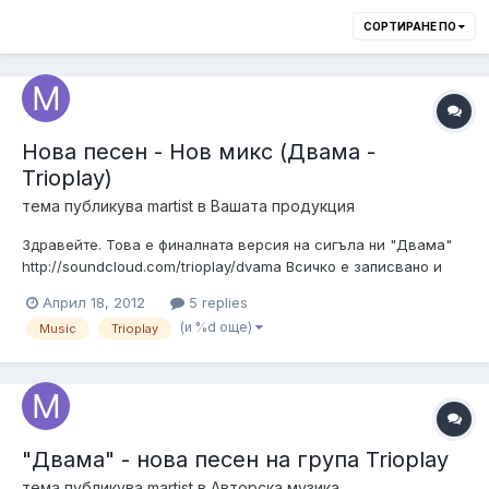
СОРТИРАНЕ ПО
Нова песен - Нов микс (Двама -
Trioplay)
тема публикува
martist
в
Вашата продукция
Здравейте. Това е финалната версия на сигъла ни "Двама"
http://soundcloud.com/trioplay/dvama Всичко е записвано и
смесвано У къщи... Ще се радваме на мненията и критиките
Април 18, 2012
5 replies
ви относно миксот и музиката. Песента е свободна за
(и %d още)
Music
Trioplay
сваляне. На който му харесва ще може да си я слуша на
"мп-тройник...
"Двама" - нова песен на група Trioplay
тема публикува
martist
в
Авторска музика