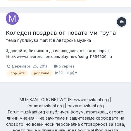
скоро и на живо!!!...
Коледен поздрав от новата ми група
тема публикува
martist
в
Авторска музика
Здравейте, бих искал да ви поздравя с новото парче
http://www.reverbnation.com/play_now/song_11354600 на
новата група Trioplay, която създадох миналия месец. Всички
Декември 25, 2011
5 replies
фенове на този жанр музика може да ни чуят и гледат
(и %d още)
pop-jazz
pop band
съвсем скоро и на живо. Репертоарът ни се състои изцяло
от авторски парчета ( инст...
MUZIKANT.ORG NETWORK: www.muzikant.org |
forum.muzikant.org | bazar.muzikant.org
Forum.muzikant.org е публичен форум, изразяващ строго
лични мнения. Ние зачитаме и защитаваме свободата на
словото, но всеки носи персонална отговорност за това,
което пише и прави в или чрез форума! Форумната