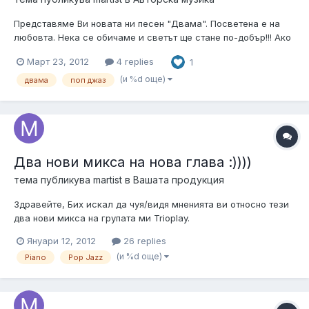
Представяме Ви новата ни песен "Двама". Посветена е на
любовта. Нека се обичаме и светът ще стане по-добър!!! Ако
Ви харесва споделете я с Вашите приятели.
Март 23, 2012
4 replies
1
http://www.reverbnation.com/play_now/song_12635669
http://www.facebook.com/trioplayband Ако Ви харесва може
(и %d още)
двама
поп джаз
да ни добавите...
Два нови микса на нова глава :))))
тема публикува
martist
в
Вашата продукция
Здравейте, Бих искал да чуя/видя мненията ви относно тези
два нови микса на групата ми Trioplay.
http://www.reverbnation.com/c./poni/80864102
Януари 12, 2012
26 replies
http://www.reverbnation.com/c./poni/80863604 Моля, който
(и %d още)
Piano
Pop Jazz
пише да сподели на какво слуша и какво му е мнението.
Благодаря П.С. На все...