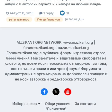
албум с 8 авторски парчета и 2 кавъра на любими банди-
ФСБ и Клас. За записите които направихме благодарение на
Август 11, 2016
1 reply
11
Чавдар Петков(4040)и Светослав Борисов(Све)в
страхотното студио 'Perfect reocords', поканих готини
(и %d още)
peter glavanov
Петър Главанов
музиканти-Биската Иванов, Линч Ради...
MUZIKANT.ORG NETWORK: www.muzikant.org |
forum.muzikant.org | bazar.muzikant.org
Forum.muzikant.org е публичен форум, изразяващ строго
лични мнения. Ние зачитаме и защитаваме свободата на
словото, но всеки носи персонална отговорност за това,
което пише и прави в или чрез форума! Форумната
администрация е организирана на доброволен принцип и
не носи авторска и редакторска отговорност.
Избор на език
Общи условия
За контакти
"Бисквитки"