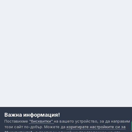
Важна информация!
Поставихме
"бисквитки"
на вашето устройство, за да направим
този сайт по-добър. Можете да
коригирате настройките си за