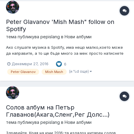
Peter Glavanov 'Mish Mash" follow on
Spotify
тема публикува
pepislang
в
Нови албуми
Ако слушате музика в Spotify, има нещо малко,което може
да направите, а то ще бъде много за мен: просто натиснете
бутона FOLLOW след като отворите линка долу! Когато
Декември 27, 2016
6
достигна 250 followers,Spotify ще верефицира моя акаунт
там, което пък ще отключи някои хубави възможности за
(и %d още)
Peter Glavanov
Mish Mash
моята музика а също так...
Солов албум на Петър
Главанов(Акага,Сленг,Рег Долс...)
тема публикува
pepislang
в
Нови албуми
Здравейте. Края на юни 2016-та издадох китарен солов