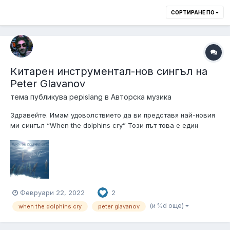
СОРТИРАНЕ ПО
Китарен инструментал-нов сингъл на
Peter Glavanov
тема публикува
pepislang
в
Авторска музика
Здравейте. Имам удоволствието да ви представя най-новия
ми сингъл “When the dolphins cry” Този път това е един
китарен-инструментал. Музикантите с който го записахме и
аранжирахме са: Иван Христов (клавишни), Теодор Янков
(барабани), Мартин Христов (фретлес бас), Sifei Wen (вио...
Февруари 22, 2022
2
(и %d още)
when the dolphins cry
peter glavanov