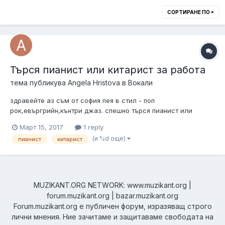
СОРТИРАНЕ ПО
Търся пианист или китарист за работа
тема публикува
Angela Hristova
в
Вокали
здравейте аз съм от софия пея в стил - поп
рок,евъргрийн,кънтри джаз. спешно търся пианист или
китарист предпочитам пианист по възможност да са от
Март 15, 2017
1 reply
софия,за работа в чужбина.казвам се ангела,до скоро
(и %d още)
пианист
китарист
MUZIKANT.ORG NETWORK: www.muzikant.org |
forum.muzikant.org | bazar.muzikant.org
Forum.muzikant.org е публичен форум, изразяващ строго
лични мнения. Ние зачитаме и защитаваме свободата на