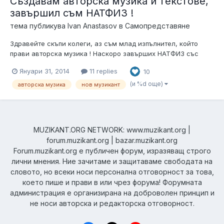
Създавам авторска музика и текстове,
завършил съм НАТФИЗ !
тема публикува
Ivan Anastasov
в
Самопредставяне
Здравейте скъпи колеги, аз съм млад изпълнител, който
прави авторска музика ! Наскоро завърших НАТФИЗ със
специалност "Кинознание", като паралелно експериментирах
Януари 31, 2014
11 replies
10
в стил, който не съм прекалено компетентен ! Аз съм
основно фен на рок и поп музиката, на групи като Ю Ту, Ред
(и %d още)
авторска музика
нов музикант
Хот Чили Пепърс, Колдплей,...
MUZIKANT.ORG NETWORK: www.muzikant.org |
forum.muzikant.org | bazar.muzikant.org
Forum.muzikant.org е публичен форум, изразяващ строго
лични мнения. Ние зачитаме и защитаваме свободата на
словото, но всеки носи персонална отговорност за това,
което пише и прави в или чрез форума! Форумната
администрация е организирана на доброволен принцип и
не носи авторска и редакторска отговорност.