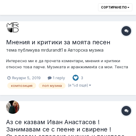
СОРТИРАНЕ ПО
Мнения и критики за моята песен
тема публикува
mrdurandt1
в
Авторска музика
Интересно ми е да прочета коментари, мнения и критики
относно това парче. Музиката и аранжименtа са мои. Текста
е на един приятел а вокалите са на Racquel Roberts. Пишете
Януари 5, 2019
1 reply
3
на воля
(и %d още)
композиция
поп музика
Aз се казвам Иван Анастасов !
Занимавам се с пеене и свирене !