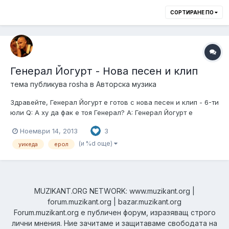
СОРТИРАНЕ ПО
Генерал Йогурт - Нова песен и клип
тема публикува
rosha
в
Авторска музика
Здравейте, Генерал Йогурт е готов с нова песен и клип - 6-ти
юли Q: А ху да фак е тоя Генерал? A: Генерал Йогурт е
самостоятелен проект на тоя бе..., как беше от тия бе...., как
Ноември 14, 2013
3
бяха...., а Уикеда
(и %d още)
уикеда
ерол
MUZIKANT.ORG NETWORK: www.muzikant.org |
forum.muzikant.org | bazar.muzikant.org
Forum.muzikant.org е публичен форум, изразяващ строго
лични мнения. Ние зачитаме и защитаваме свободата на