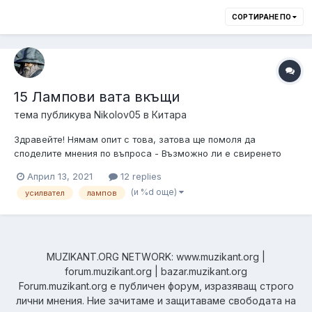
СОРТИРАНЕ ПО
15 Лампови вата вкъщи
тема публикува
Nikolov05
в
Китара
Здравейте! Нямам опит с това, затова ще помоля да
споделите мнения по въпроса - Възможно ли е свиренето
вкъщи с 15 W 1x12'' комбо с добър clean и overdrive, без да
Април 13, 2021
12 replies
звучи "choked", ''muddy'' и т.н. (също и без атенюатор)? Мога
(и %d още)
усилвател
лампов
да дам пример с Fender Bassbreaker 15, Fender Blues Junior IV
и Vox AC15C1...
MUZIKANT.ORG NETWORK: www.muzikant.org |
forum.muzikant.org | bazar.muzikant.org
Forum.muzikant.org е публичен форум, изразяващ строго
лични мнения. Ние зачитаме и защитаваме свободата на