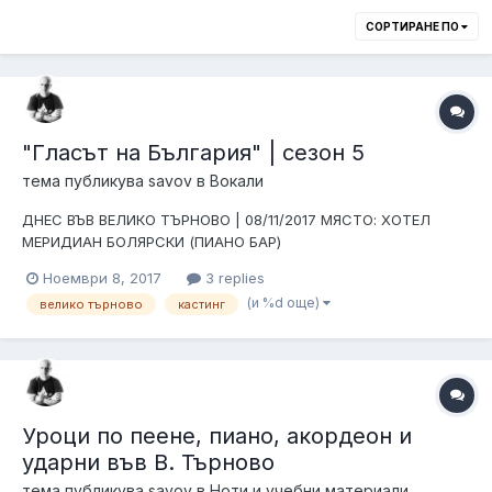
СОРТИРАНЕ ПО
"Гласът на България" | сезон 5
тема публикува
savov
в
Вокали
ДНЕС ВЪВ ВЕЛИКО ТЪРНОВО | 08/11/2017 МЯСТО: ХОТЕЛ
МЕРИДИАН БОЛЯРСКИ (ПИАНО БАР)
Ноември 8, 2017
3 replies
(и %d още)
велико търново
кастинг
Уроци по пеене, пиано, акордеон и
ударни във В. Търново
тема публикува
savov
в
Ноти и учебни материали