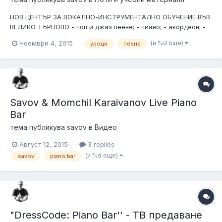
НОВ ЦЕНТЪР ЗА ВОКАЛНО-ИНСТРУМЕНТАЛНО ОБУЧЕНИЕ ВЪВ
ВЕЛИКО ТЪРНОВО - поп и джаз пеене; - пиано; - акордеон; -
ударни инструменти МЯСТО: ЧИТАЛИЩЕ НАДЕЖДА ЗА
(и %d още)
Ноември 4, 2015
уроци
пеене
КОНТАКТИ: 0885 248 760
Savov & Momchil Karaivanov Live Piano
Bar
тема публикува
savov
в
Видео
Август 12, 2015
3 replies
(и %d още)
savov
piano bar
"DressCode: Piano Bar'' - ТВ предаване