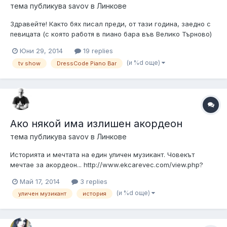
тема публикува
savov
в
Линкове
Здравейте! Както бях писал преди, от тази година, заедно с
певицата (с която работя в пиано бара във Велико Търново)
Мирела Величкова и оператора Светослав Тодоров,
Юни 29, 2014
19 replies
дадохме начало на един нов проект. Това е предаването
(и %d още)
tv show
DressCode Piano Bar
"DressCode: Piano Bar", което ще снимаме във Велико
Търново и ще се излъчва в е...
Ако някой има излишен акордеон
тема публикува
savov
в
Линкове
Историята и мечтата на един уличен музикант. Човекът
мечтае за акордеон... http://www.ekcarevec.com/view.php?
id=3331
Май 17, 2014
3 replies
(и %d още)
уличен музикант
история