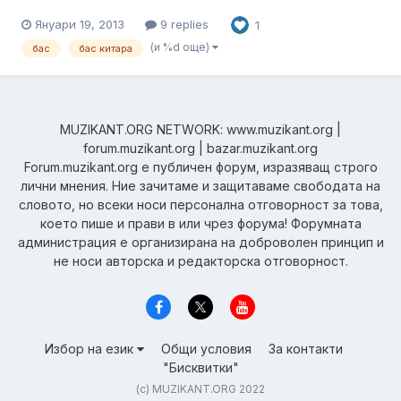
си търся хора, с които да направим група. Любимите ми
Януари 19, 2013
9 replies
1
басисти са Wizziak (Keep of Kalessin), Lord Sargofagian
(Behexen) и Dan Kenny (Suicide Silence. Той ме вдъхнови да
(и %d още)
бас
бас китара
започна...
MUZIKANT.ORG NETWORK: www.muzikant.org |
forum.muzikant.org | bazar.muzikant.org
Forum.muzikant.org е публичен форум, изразяващ строго
лични мнения. Ние зачитаме и защитаваме свободата на
словото, но всеки носи персонална отговорност за това,
което пише и прави в или чрез форума! Форумната
администрация е организирана на доброволен принцип и
не носи авторска и редакторска отговорност.
Избор на език
Общи условия
За контакти
"Бисквитки"
(c) MUZIKANT.ORG 2022