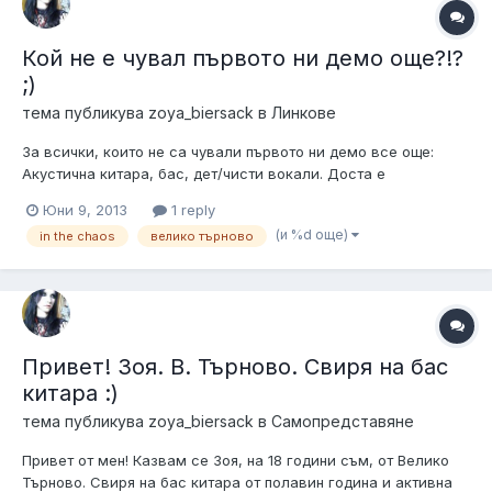
Кой не е чувал първото ни демо още?!?
;)
тема публикува
zoya_biersack
в
Линкове
За всички, които не са чували първото ни демо все още:
Акустична китара, бас, дет/чисти вокали. Доста е
оригинално. Enjoy.
Юни 9, 2013
1 reply
(и %d още)
in the chaos
велико търново
Привет! Зоя. В. Търново. Свиря на бас
китара :)
тема публикува
zoya_biersack
в
Самопредставяне
Привет от мен! Казвам се Зоя, на 18 години съм, от Велико
Търново. Свиря на бас китара от полавин година и активна