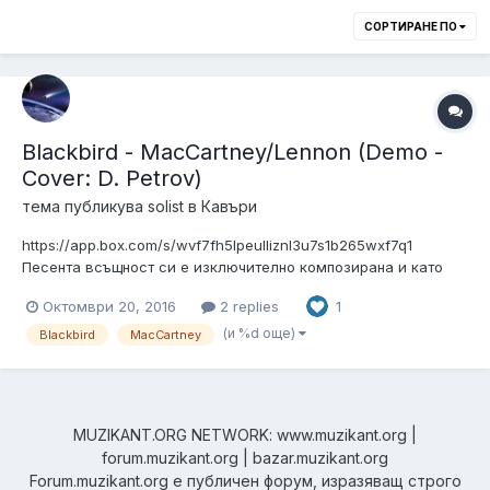
СОРТИРАНЕ ПО
Blackbird - MacCartney/Lennon (Demo -
Cover: D. Petrov)
тема публикува
solist
в
Кавъри
https://app.box.com/s/wvf7fh5lpeulliznl3u7s1b265wxf7q1
Песента всъщност си е изключително композирана и като
мелодия и като текст, a и записана само от Пол (С Джордж
Октомври 20, 2016
2 replies
1
Мартин зад пулта, разбира се...) - но по онова време, когато
Бийтълс са съществували като група, е било прието (и по
(и %d още)
Blackbird
MacCartney
договор), песнит...
MUZIKANT.ORG NETWORK: www.muzikant.org |
forum.muzikant.org | bazar.muzikant.org
Forum.muzikant.org е публичен форум, изразяващ строго