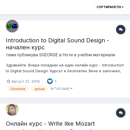
СОРТИРАНЕ ПО
Introduction to Digital Sound Design -
начален курс
тема публикува
SGEORGE
в
Ноти и учебни материали
Здравейте. Вчера попаднах на един онлайн курс - Introduction
to Digital Sound Design. Курсът е безплатен. Вече е започнал,
но все още можете да се запишете. Обясняват основите на
Август 21, 2014
1
звукозаписната и озвучителната техника. Предполагам, че
ще е полезен за начинаещите. Курсът, разбира се, е на
(и %d още)
Coursera
уроци
английски....
Онлайн курс - Write like Mozart