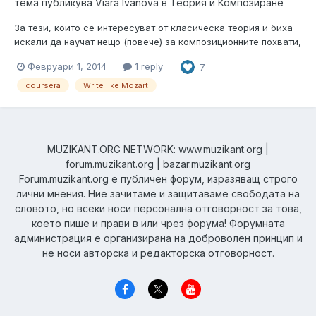
тема публикува
Viara Ivanova
в
Теория и Композиране
За тези, които се интересуват от класическа теория и биха
искали да научат нещо (повече) за композиционните похвати,
използвани в класическата и романтичната епоха в
Февруари 1, 2014
1 reply
7
европейската арт музика : Write like Mozart. Успех!
coursera
Write like Mozart
MUZIKANT.ORG NETWORK: www.muzikant.org |
forum.muzikant.org | bazar.muzikant.org
Forum.muzikant.org е публичен форум, изразяващ строго
лични мнения. Ние зачитаме и защитаваме свободата на
словото, но всеки носи персонална отговорност за това,
което пише и прави в или чрез форума! Форумната
администрация е организирана на доброволен принцип и
не носи авторска и редакторска отговорност.