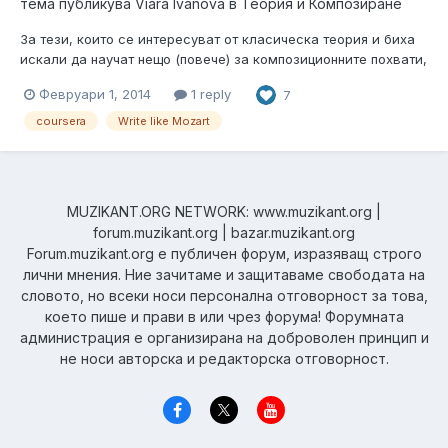
тема публикува
Viara Ivanova
в
Теория и Композиране
За тези, които се интересуват от класическа теория и биха
искали да научат нещо (повече) за композиционните похвати,
използвани в класическата и романтичната епоха в
Февруари 1, 2014
1 reply
7
европейската арт музика : Write like Mozart. Успех!
coursera
Write like Mozart
MUZIKANT.ORG NETWORK: www.muzikant.org |
forum.muzikant.org | bazar.muzikant.org
Forum.muzikant.org е публичен форум, изразяващ строго
лични мнения. Ние зачитаме и защитаваме свободата на
словото, но всеки носи персонална отговорност за това,
което пише и прави в или чрез форума! Форумната
администрация е организирана на доброволен принцип и
не носи авторска и редакторска отговорност.