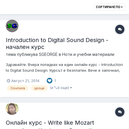
СОРТИРАНЕ ПО
Introduction to Digital Sound Design -
начален курс
тема публикува
SGEORGE
в
Ноти и учебни материали
Здравейте. Вчера попаднах на един онлайн курс - Introduction
to Digital Sound Design. Курсът е безплатен. Вече е започнал,
но все още можете да се запишете. Обясняват основите на
Август 21, 2014
1
звукозаписната и озвучителната техника. Предполагам, че
ще е полезен за начинаещите. Курсът, разбира се, е на
(и %d още)
Coursera
уроци
английски....
Онлайн курс - Write like Mozart