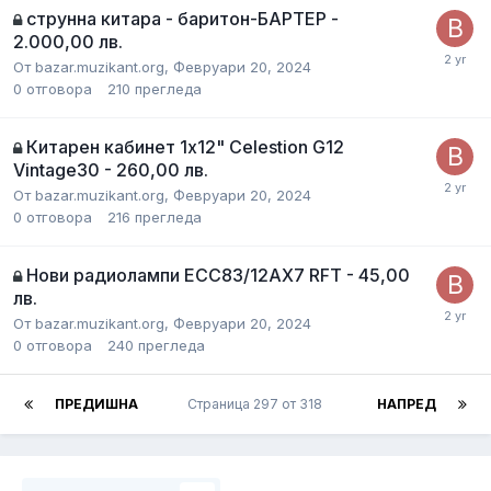
струнна китара - баритон-БАРТЕР -
2.000,00 лв.
От
bazar.muzikant.org
,
Февруари 20, 2024
0
отговора
210
прегледа
Китарен кабинет 1х12" Celestion G12
Vintage30 - 260,00 лв.
От
bazar.muzikant.org
,
Февруари 20, 2024
0
отговора
216
прегледа
Нови радиолампи ECC83/12AX7 RFT - 45,00
лв.
От
bazar.muzikant.org
,
Февруари 20, 2024
0
отговора
240
прегледа
ПРЕДИШНА
Страница 297 от 318
НАПРЕД