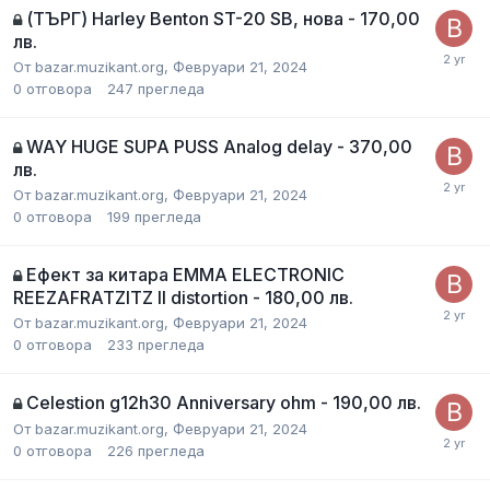
(ТЪРГ) Harley Benton ST-20 SB, нова - 170,00
лв.
От
bazar.muzikant.org
,
Февруари 21, 2024
0
отговора
247
прегледа
WAY HUGE SUPA PUSS Analog delay - 370,00
лв.
От
bazar.muzikant.org
,
Февруари 21, 2024
0
отговора
199
прегледа
Ефект за китара EMMA ELECTRONIC
REEZAFRATZITZ II distortion - 180,00 лв.
От
bazar.muzikant.org
,
Февруари 21, 2024
0
отговора
233
прегледа
Celestion g12h30 Anniversary ohm - 190,00 лв.
От
bazar.muzikant.org
,
Февруари 21, 2024
0
отговора
226
прегледа