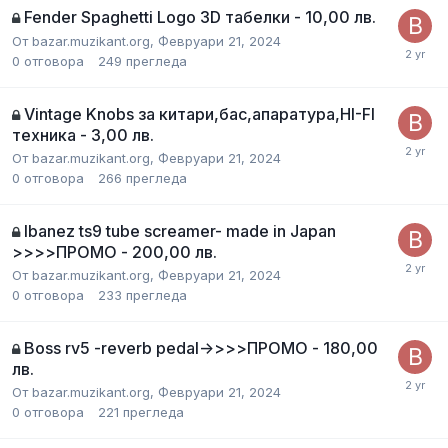
Fender Spaghetti Logo 3D табелки - 10,00 лв.
От
bazar.muzikant.org
,
Февруари 21, 2024
0
отговора
249
прегледа
Vintage Knobs за китари,бас,апаратура,HI-FI
техника - 3,00 лв.
От
bazar.muzikant.org
,
Февруари 21, 2024
0
отговора
266
прегледа
Ibanez ts9 tube screamer- made in Japan
>>>>ПРОМО - 200,00 лв.
От
bazar.muzikant.org
,
Февруари 21, 2024
0
отговора
233
прегледа
Boss rv5 -reverb pedal->>>>ПРОМО - 180,00
лв.
От
bazar.muzikant.org
,
Февруари 21, 2024
0
отговора
221
прегледа