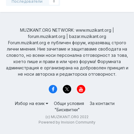
Последователи
0
MUZIKANT.ORG NETWORK: www.muzikant.org |
forum.muzikant.org | bazar.muzikant.org
Forum.muzikant.org е публичен форум, изразяващ строго
лични мнения. Ние зачитаме и защитаваме свободата на
словото, но всеки носи персонална отговорност за това,
което пише и прави в или чрез форума! Форумната
администрация е организирана на доброволен принцип и
не носи авторска и редакторска отговорност.
Избор на език
Общи условия
За контакти
"Бисквитки"
(c) MUZIKANT.ORG 2022
Powered by Invision Community