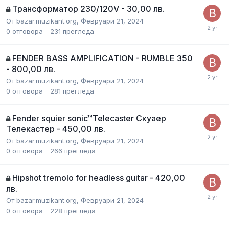
Трансформатор 230/120V - 30,00 лв.
От
bazar.muzikant.org
,
Февруари 21, 2024
0
отговора
231
прегледа
FENDER BASS AMPLIFICATION - RUMBLE 350
- 800,00 лв.
От
bazar.muzikant.org
,
Февруари 21, 2024
0
отговора
281
прегледа
Fender squier sonic™Telecaster Скуаер
Телекастер - 450,00 лв.
От
bazar.muzikant.org
,
Февруари 21, 2024
0
отговора
266
прегледа
Hipshot tremolo for headless guitar - 420,00
лв.
От
bazar.muzikant.org
,
Февруари 21, 2024
0
отговора
228
прегледа