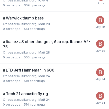
От
bazar.muzikant.org
,
Юни 4
0
отговора
609
прегледа
Warwick thumb bass
От
bazar.muzikant.org
,
Май 28
0
отговора
561
прегледа
Ibanez JS other Joe gear, бартер. Ibanez AF-
75
От
bazar.muzikant.org
,
Май 28
0
отговора
505
прегледа
LTD Jeff Hanneman jh 600
От
bazar.muzikant.org
,
Май 24
0
отговора
519
прегледа
Tech 21 acoustic fly rig
От
bazar.muzikant.org
,
Май 24
0
отговора
514
прегледа