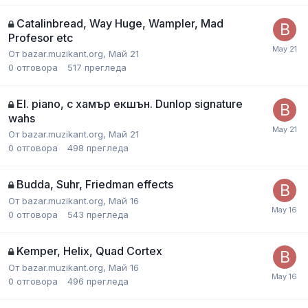
Catalinbread, Way Huge, Wampler, Mad
Profesor etc
От
bazar.muzikant.org
,
Май 21
0
отговора
517
прегледа
El. piano, с хамър екшън. Dunlop signature
wahs
От
bazar.muzikant.org
,
Май 21
0
отговора
498
прегледа
Budda, Suhr, Friedman effects
От
bazar.muzikant.org
,
Май 16
0
отговора
543
прегледа
Kemper, Helix, Quad Cortex
От
bazar.muzikant.org
,
Май 16
0
отговора
496
прегледа