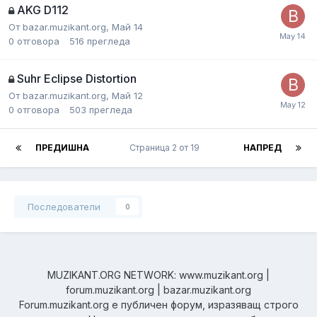
AKG D112
От
bazar.muzikant.org
,
Май 14
0
отговора
516
прегледа
Suhr Eclipse Distortion
От
bazar.muzikant.org
,
Май 12
0
отговора
503
прегледа
ПРЕДИШНА
Страница 2 от 19
НАПРЕД
Последователи
0
MUZIKANT.ORG NETWORK: www.muzikant.org |
forum.muzikant.org | bazar.muzikant.org
Forum.muzikant.org е публичен форум, изразяващ строго