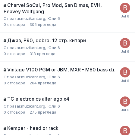
Charvel SoCal, Pro Mod, San Dimas, EVH,
Peavey Wolfgang
От
bazar.muzikant.org
,
Юли 6
0
отговора
305
прегледа
Джаз, P90, dobro, 12 стр. китари
От
bazar.muzikant.org
,
Юли 6
0
отговора
318
прегледа
Vintage V100 PGM or JBM, MXR - M80 bass d.i.
От
bazar.muzikant.org
,
Юли 6
0
отговора
284
прегледа
TC electronics alter ego x4
От
bazar.muzikant.org
,
Юли 6
0
отговора
275
прегледа
Kemper - head or rack