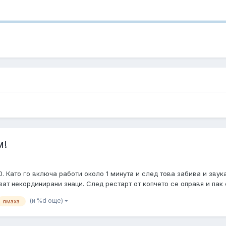
м!
. Като го включа работи около 1 минута и след това забива и звук
ат некординирани знаци. След рестарт от копчето се оправя и пак св
(и %d още)
ямаха