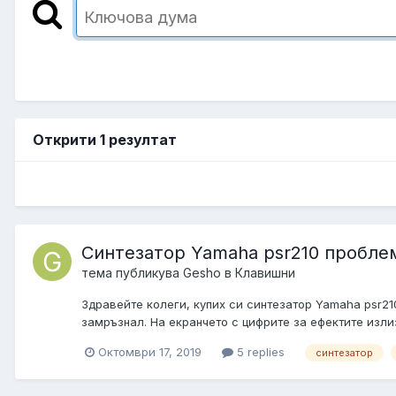
Открити 1 резултат
Синтезатор Yamaha psr210 пробле
тема публикува
Gesho
в
Клавишни
Здравейте колеги, купих си синтезатор Yamaha psr210
замръзнал. На екранчето с цифрите за ефектите излиз
Октомври 17, 2019
5 replies
синтезатор