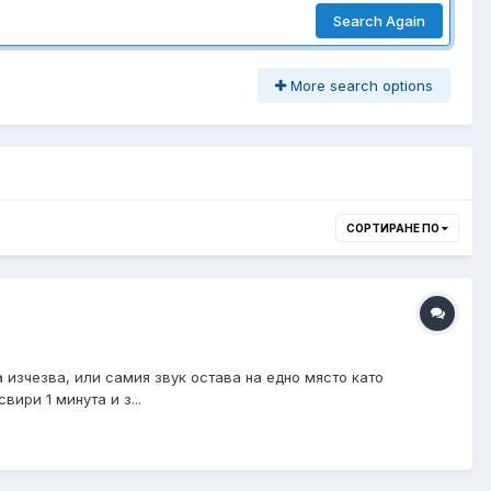
Search Again
More search options
СОРТИРАНЕ ПО
а изчезва, или самия звук остава на едно място като
ири 1 минута и з...