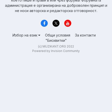
което пише и прави в или чрез форума! Форумната
администрация е организирана на доброволен принцип и
не носи авторска и редакторска отговорност.
Избор на език
Общи условия
За контакти
"Бисквитки"
(c) MUZIKANT.ORG 2022
Powered by Invision Community