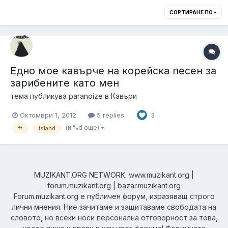
СОРТИРАНЕ ПО
Едно мое кавърче на корейска песен за
зарибените като мен
тема публикува
paranoize
в
Кавъри
Октомври 1, 2012
5 replies
3
(и %d още)
ft
island
MUZIKANT.ORG NETWORK: www.muzikant.org |
forum.muzikant.org | bazar.muzikant.org
Forum.muzikant.org е публичен форум, изразяващ строго
лични мнения. Ние зачитаме и защитаваме свободата на
словото, но всеки носи персонална отговорност за това,