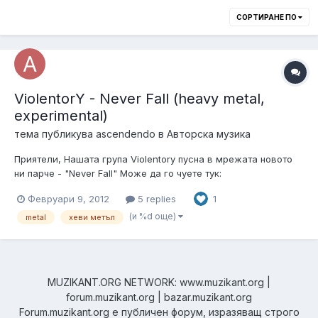
СОРТИРАНЕ ПО
ViolentorY - Never Fall (heavy metal,
experimental)
тема публикува
ascendendo
в
Авторска музика
Приятели, Нашата група Violentory пусна в мрежата новото
ни парче - "Never Fall" Може да го чуете тук:
http://www.facebook.com/ViolentorY
Февруари 9, 2012
5 replies
1
http://www.reverbnation.com/ViolentorY
http://www.myspace.com/ViolentorY ВАШАТА ПОДКРЕПА Е
(и %d още)
metal
хеви метъл
МНОГО ВАЖНА ЗА НАС! Дайте своя коментар! Ако ни
харесвате...
MUZIKANT.ORG NETWORK: www.muzikant.org |
forum.muzikant.org | bazar.muzikant.org
Forum.muzikant.org е публичен форум, изразяващ строго