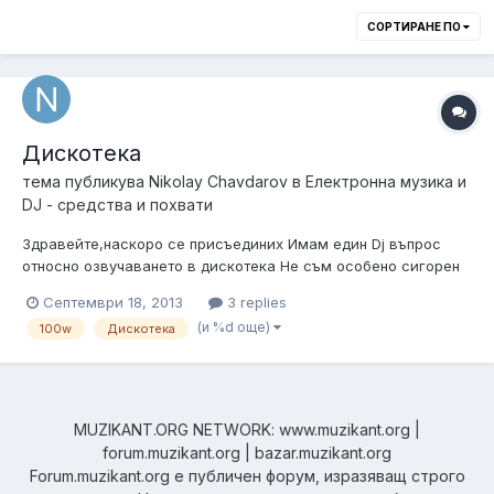
СОРТИРАНЕ ПО
Дискотека
тема публикува
Nikolay Chavdarov
в
Електронна музика и
DJ - средства и похвати
Здравейте,наскоро се присъединих Имам един Dj въпрос
относно озвучаването в дискотека Не съм особено сигорен
какво е точно помещението, но се питам дали ще мина по
Септември 18, 2013
3 replies
някакъв начин с две колони със следната мощност:
(и %d още)
100w
Дискотека
200W/8ohm 800W/8ohm Говорители те са 15` и задължително
ли ще трябват бас каси Да ка...
MUZIKANT.ORG NETWORK: www.muzikant.org |
forum.muzikant.org | bazar.muzikant.org
Forum.muzikant.org е публичен форум, изразяващ строго