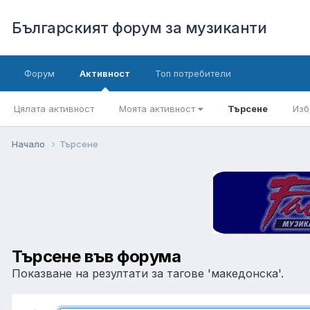
Българският форум за музиканти
Форум
Активност
Топ потребители
Цялата активност
Моята активност
Търсене
Изб
Начало
Търсене
Търсене във форума
Показване на резултати за тагове 'македонска'.