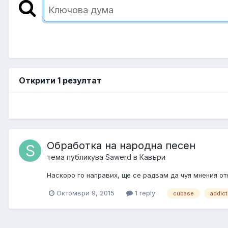
Открити 1 резултат
Обработка на народна песен
тема публикува
Sawerd
в
Кавъри
Наскоро го направих, ще се радвам да чуя мнения от
Октомври 9, 2015
1 reply
cubase
addict