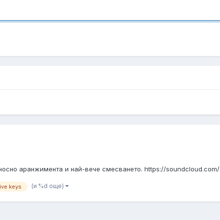
носно аранжимента и най-вече смесването. https://soundcloud.com
(и %d още)
ive keys